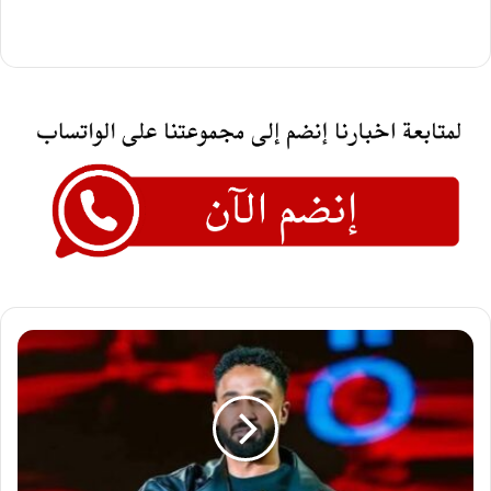
الفنان
أحمد
الصادق
يفاجئ
الجمهور
بالظهور
في