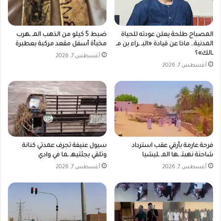
المصباح طلحة يعلن عودته للحياة
ضبط 5 كيلو من الذهب المـ ـهرب
المدنية.. ماذا عن قيادة «البـ ـراء بن مـ
مخبأة أسفل مقعد مركبة بعطبرة
ـالك»؟
أغسطس 7, 2026
أغسطس 7, 2026
فرحة عارمة بأرقي عقب استرداد
سيول عنيفة تجرف عمدتي كنانة
شاحنة نهبتـ ـها المـ ـليشيا
وتلقي بجثتيهـ ـما في وادي
أغسطس 7, 2026
أغسطس 7, 2026