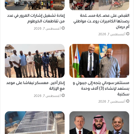
القبض على عصـ ـابة مسـ ـلحة
إعادة تشغيل إشارات المرور في عدد
رصدتها الكاميرات روعـ ـت مواطني
من تقاطعات الخرطوم
أم درمان
أغسطس 7, 2026
أغسطس 7, 2026
مستثمر سوداني يتجه إلى جيبوتي و
إنذار أخير.. معسكر نيفاشا على موعد
يستعد لإنشاء (3) آلاف وحدة
مع الإزالة
سكنية
أغسطس 7, 2026
أغسطس 7, 2026