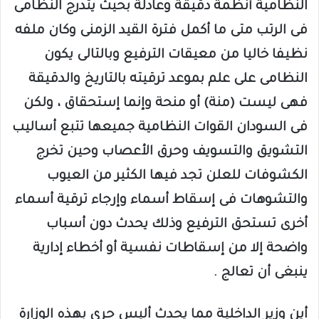
النظامية أنظمة دقيقة وعادلة بحيث يتدرج النظامى
فى الرتب متى ما أكمل فترة القيد الزمنى وكان ملفه
نظيفا خاليا من معيقات الترفيع وبالتالى يكون
النظامى على علم بموعد ترقيته بالتاريخ والدقيقة
فهى ليست (منة) أو منحة وإنما إستحقاق ، ولكن
فى السودان القوات النظامية جميعها تتبع أساليب
التشويق والتسويف وحرق الأعصاب وحين تخرج
الكشوفات للعلن تجد فيها الكثير من العيوب
والتشوهات فى إسقاط أسماء وإرجاء ترقية أسماء
أخرى تستحق الترفيع وذلك يحدث دون أسباب
واضحة إلا من إسقاطات نفسية أو أخطاء إدارية
ينبغى أن تعالج .
أين وزير الداخلية مما يحدث أليس حري بهذه الوزارة