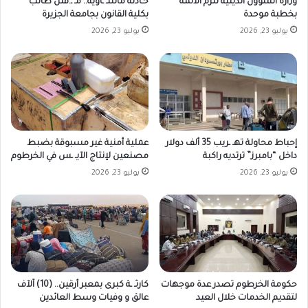
وزارة الشؤون الدينية تلزم الأئمة
حـادثة مأسـ ـاوية.. مـ ـ.قتل طالب
بخطبة موحدة
بكلية القانون بجامعة الجزيرة
يوليو 23, 2026
يوليو 23, 2026
إحباط محاولة تهـ ـريب 35 ألف دولار
عملية أمنية غير مسبوقة بضبط
داخل “بامبرز” ترتديه راكبة
مصنعين لإنتاج الآيـ ـس في الخرطوم
يوليو 23, 2026
يوليو 23, 2026
حكومة الخرطوم تصدر عدة موجهات
كارثـ ـة كبرى بمعبر أرقين.. (10) آلآف
لتقديم الخدمات خلال العيد
عالق و وفيات وسط العائدين