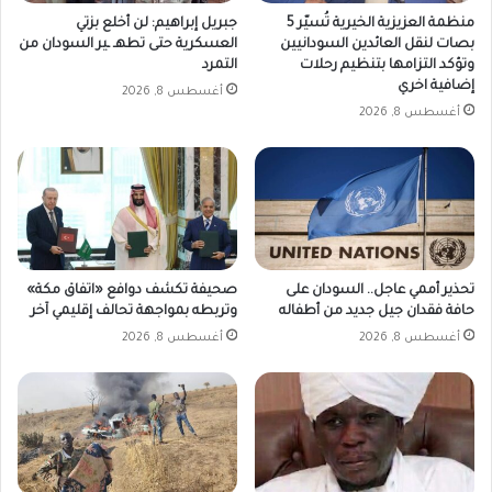
منظمة العزيزية الخيرية تُسيّر 5
جبريل إبراهيم: لن أخلع بزتي
بصات لنقل العائدين السودانيين
العسكرية حتى تطهـ ـير السودان من
وتؤكد التزامها بتنظيم رحلات
التمرد
إضافية اخري
أغسطس 8, 2026
أغسطس 8, 2026
تحذير أممي عاجل.. السودان على
صحيفة تكشف دوافع «اتفاق مكة»
حافة فقدان جيل جديد من أطفاله
وتربطه بمواجهة تحالف إقليمي آخر
أغسطس 8, 2026
أغسطس 8, 2026