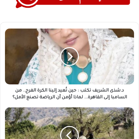
د.شذى
الشريف
تكتب
:
حين
تُعيد
إلينا
الكرة
الفرح..
من
د.شذى الشريف تكتب : حين تُعيد إلينا الكرة الفرح.. من
السامبا
السامبا إلى القاهرة... لماذا أؤمن أن الرياضة تصنع الأمل؟
إلى
القاهرة...
مسؤول
لماذا
حكومي
أؤمن
يؤكد
أن
أن
الرياضة
تحرير