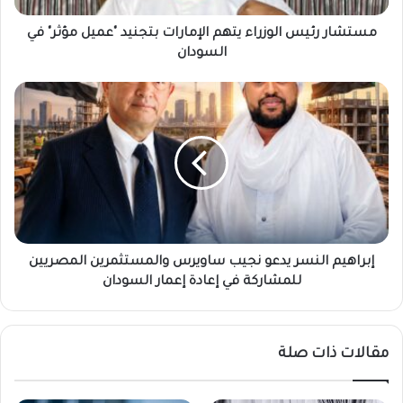
في
السودان
مستشار رئيس الوزراء يتهم الإمارات بتجنيد "عميل مؤثر" في
السودان
إبراهيم
النسر
يدعو
نجيب
ساويرس
والمستثمرين
المصريين
للمشاركة
في
إعادة
إبراهيم النسر يدعو نجيب ساويرس والمستثمرين المصريين
إعمار
للمشاركة في إعادة إعمار السودان
السودان
مقالات ذات صلة