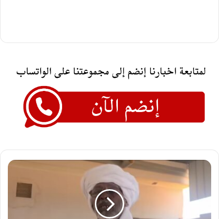
الناظر
ترك
يعلن
حملة
شعبية
لتفويض