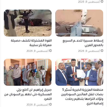
أغسطس 8, 2026
إسقاط مسيرة للدعـ ـم السريع
القوة المشتركة تكشف حصيلة
بالمحور الغربي
معركة بئر سليبة
أغسطس 8, 2026
أغسطس 8, 2026
منظمة العزيزية الخيرية تُسيّر 5
جبريل إبراهيم: لن أخلع بزتي
بصات لنقل العائدين السودانيين
العسكرية حتى تطهـ ـير السودان من
وتؤكد التزامها بتنظيم رحلات
التمرد
إضافية اخري
أغسطس 8, 2026