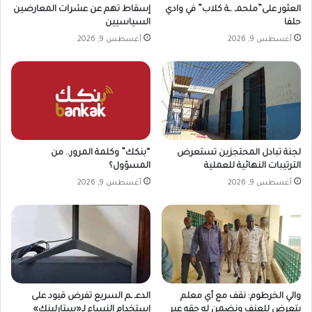
العثور على”ملحمـ .ـة كلاب” في وادي
إسقاط تهم عن عشرات المعارضين
حلفا
السياسيين
أغسطس 9, 2026
أغسطس 9, 2026
لجنة تبادل المحتجزين تستعرض
“بنكك” وكلمة المرور.. من
الترتيبات النهائية للعملية
المسؤول؟
أغسطس 9, 2026
أغسطس 9, 2026
والي الخرطوم: نقف مع أي معلم
الدعـ ـم السريع تفرض قيود على
يتعرض للعنف ونضمن له حقه عبر
إستخدام النساء لـ«ستارلينك»