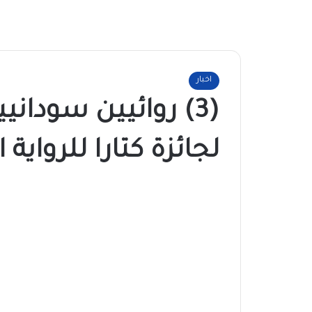
اخبار
(3) روائيين سوداني
لجائزة كتارا للرواية 