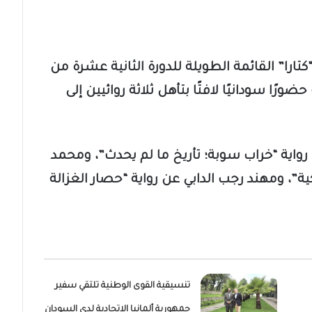
ارا” القائمة الطويلة للدورة الثانية عشرة من
ضورًا سودانيًا لافتًا بتأهل ثلاثة روائيين إلى
رواية “خراب سوبة؛ تأريخ ما لم يحدث”، ومحمد
ة”، ومهند رجب الدابي عن رواية “حصار الغزالة
تنسيقية القوى الوطنية تلتقي سفير
جمهورية ألمانيا الاتحادية لدى السودان