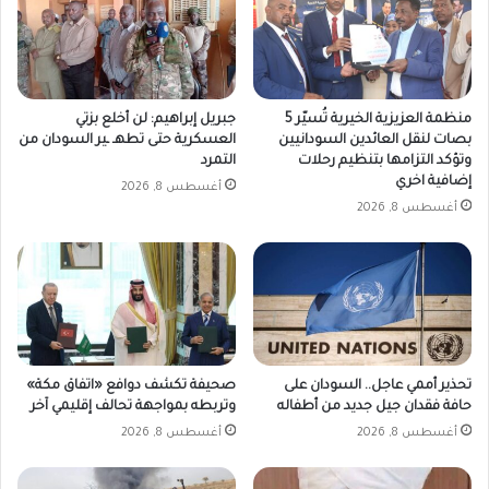
منظمة العزيزية الخيرية تُسيّر 5
جبريل إبراهيم: لن أخلع بزتي
بصات لنقل العائدين السودانيين
العسكرية حتى تطهـ ـير السودان من
وتؤكد التزامها بتنظيم رحلات
التمرد
إضافية اخري
أغسطس 8, 2026
أغسطس 8, 2026
تحذير أممي عاجل.. السودان على
صحيفة تكشف دوافع «اتفاق مكة»
حافة فقدان جيل جديد من أطفاله
وتربطه بمواجهة تحالف إقليمي آخر
أغسطس 8, 2026
أغسطس 8, 2026