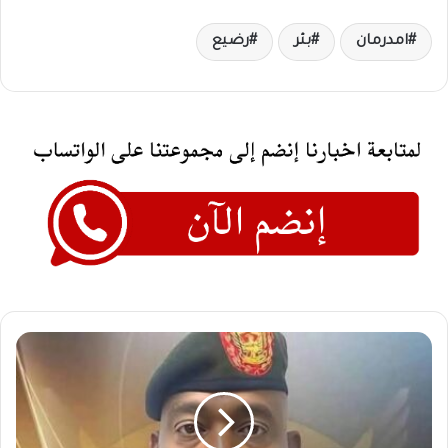
امدرمان
بئر
رضيع
الجيش
يفاجئ
الدعم
السريع
من
داخل