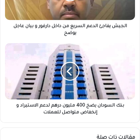
دارفور
و
بيان
عاجل
الجيش يفاجئ الدعم السريع من داخل دارفور و بيان عاجل
يوضح
يوضح
بنك
السودان
يضخ
400
مليون
درهم
لدعم
الاستيراد
و
إنخفاض
بنك السودان يضخ 400 مليون درهم لدعم الاستيراد و
متواصل
إنخفاض متواصل للعملات
للعملات
مقالات ذات صلة