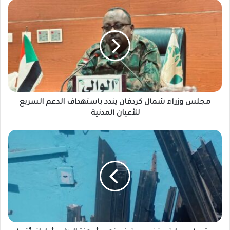
مجلس
وزراء
شمال
كردفان
يندد
باستهداف
الدعم
السريع
للأعيان
المدنية
مجلس وزراء شمال كردفان يندد باستهداف الدعم السريع
للأعيان المدنية
سقوط
عصابة
متخصصة
في
نهب
أجهزة
البث
و
أطباق