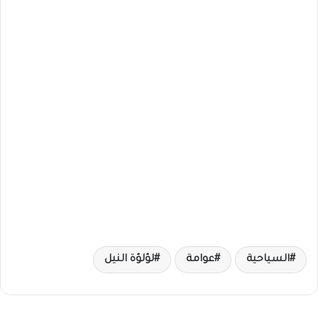
السياحية
عوامة
لؤلؤة النيل