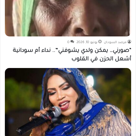
مرصد السودان
يونيو 10, 2026
0
“صورني… يمكن ولدي يشوفني”.. نداء أم سودانية
أشعل الحزن في القلوب